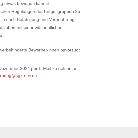
 Tag etwas bewegen kannst.
flichen Regelungen der Entgeltgruppen 9b
t je nach Befähigung und Vorerfahrung.
ufsleben mit einer wöchentlichen
b.
hwerbehinderte Bewerber/innen bevorzugt
Dezember 2024 per E-Mail zu richten an
rbung@sgk-nrw.de
.