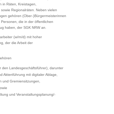
 in Räten, Kreistagen,
sowie Regionalräten. Neben vielen
ungen gehören (Ober-)Bürgermeisterinnen
Personen, die in der öffentlichen
ezug haben, der SGK NRW an.
arbeiter (w/m/d) mit hoher
g, der die Arbeit der
gehören
ür den Landesgeschäftsführer), darunter
d Aktenführung mit digitaler Ablage,
en und Gremiensitzungen,
sowie
ltung und Veranstaltungsplanung/-