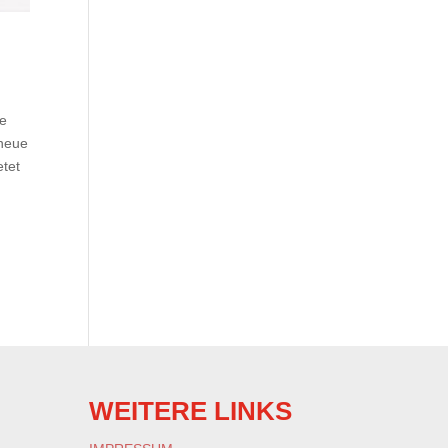
be
 neue
etet
WEITERE LINKS